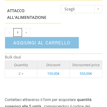
Scegli
ATTACCO
un'opzione
ALL'ALIMENTAZIONE
-
+
AGGIUNGI AL CARRELLO
Bulk deal
Quantity
Discount
Discounted price
2 +
150,00
€
550,00
€
Contattaci attraverso il form per acquistare
quantità
superiori alle 5 unità,
comunicandoci il codice del