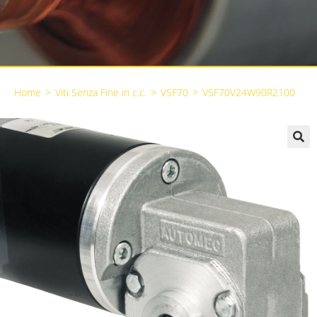
Home
>
Viti Senza Fine in c.c.
>
VSF70
>
VSF70V24W90R2100
🔍