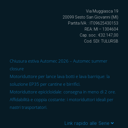
Via Muggiasca 19
20099 Sesto San Giovanni (MI)
Partita IVA: : IT09625430153
REA: MI – 1304604
Cap. soc.: €32.147,00
Cod. SDI: TULURSB
Chiusura estiva Automec 2026 – Automec summer
closure
Motoriduttore per lance lava botti e lava barrique: la
soluzione EP35 per cantine e birrifici.
Motoriduttore epicicloidale: consegna in meno di 2 ore.
Affidabilità e coppia costante: i motoriduttori ideali per
nastri trasportatori.
Link rapido alle Serie