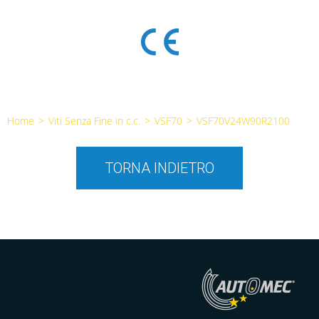
Home
>
Viti Senza Fine in c.c.
>
VSF70
>
VSF70V24W90R2100
TORNA INDIETRO