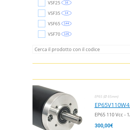
VSF25
16
VSF35
14
VSF65
144
VSF70
126
EP65 (Ø 65mm)
EP65V110W4
EP65 110 Vcc - 
300,00
€