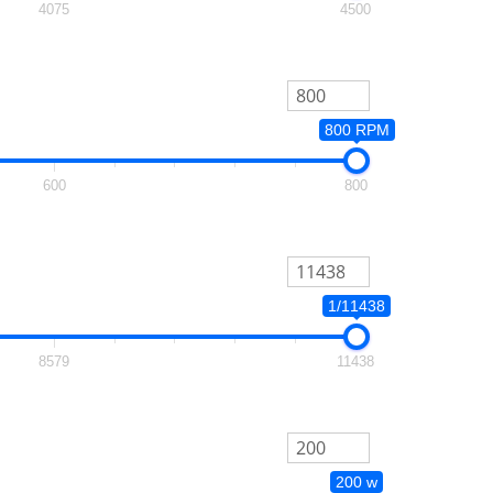
4075
4500
800 RPM
600
800
1/11438
8579
11438
200 w