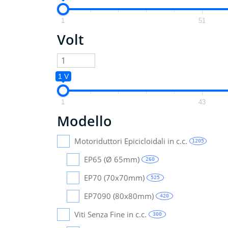
1
51
Volt
1 V
1
43
Modello
Motoriduttori Epicicloidali in c.c.
1205
EP65 (Ø 65mm)
260
EP70 (70x70mm)
525
EP7090 (80x80mm)
420
Viti Senza Fine in c.c.
300