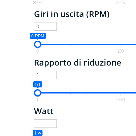
2800
3225
Giri in uscita (RPM)
0 RPM
0
200
Rapporto di riduzione
1/1
1
2860
Watt
1 w