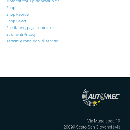
Motoriduttori Epicicloidali in c.c.
Shop
Shop Reorder
Shop Select
Spedizione, pagamento e resi
Strumenti Privacy
Termini e condizioni di servizio
test
Via Muggiasca 19
20099 Sesto San Giovanni (MI)