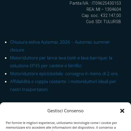
Partita IVA: : IT09625430153
REA: MI – 1304604
Cap. soc.: €32.147,00
Cod. SDI: TULURSB
Chiusura estiva Automec 2026 – Automec summer
closure
Motoriduttore per lance lava botti e lava barrique: la
soluzione EP35 per cantine e birrifici.
Motoriduttore epicicloidale: consegna in meno di 2 ore.
Affidabilità e coppia costante: i motoriduttori ideali per
nastri trasportatori.
Link rapido alle Serie
Gestisci Consenso
Modulo di Contatto
Per fornire le migliori esperienze, utilizziamo tecnologie come i cookie per
Chi Siamo
memorizzare e/o accedere alle informazioni del dispositivo. Il consenso a