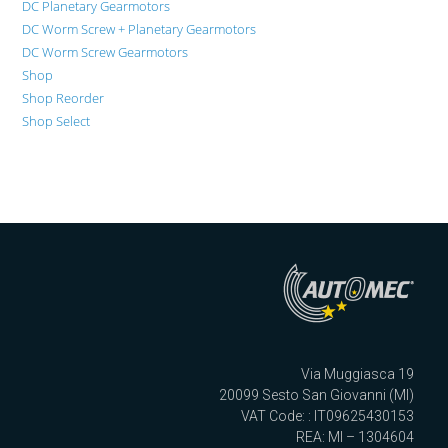
DC Planetary Gearmotors
DC Worm Screw + Planetary Gearmotors
DC Worm Screw Gearmotors
Shop
Shop Reorder
Shop Select
Via Muggiasca 19
20099 Sesto San Giovanni (MI)
VAT Code: : IT09625430153
REA: MI – 1304604