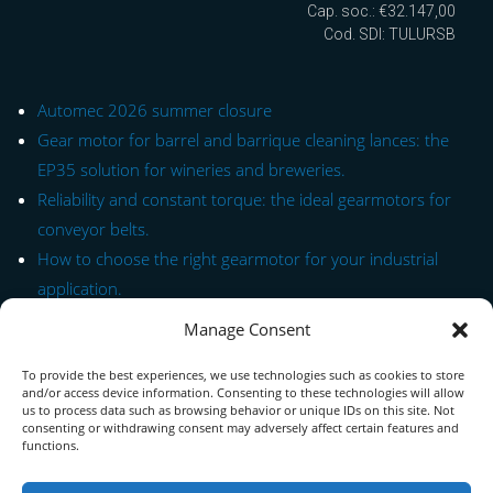
Cap. soc.: €32.147,00
Cod. SDI: TULURSB
Automec 2026 summer closure
Gear motor for barrel and barrique cleaning lances: the
EP35 solution for wineries and breweries.
Reliability and constant torque: the ideal gearmotors for
conveyor belts.
How to choose the right gearmotor for your industrial
application.
Manage Consent
Quick Link to Series
To provide the best experiences, we use technologies such as cookies to store
Contact Form
and/or access device information. Consenting to these technologies will allow
us to process data such as browsing behavior or unique IDs on this site. Not
consenting or withdrawing consent may adversely affect certain features and
About us
functions.
Download PDF Catalog